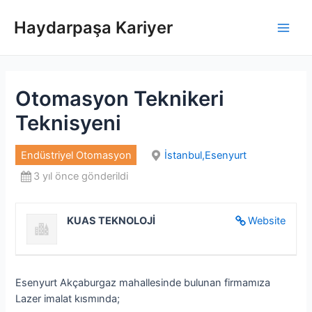
İçeriğe
atla
Haydarpaşa Kariyer
Main
Men
Otomasyon Teknikeri
Teknisyeni
Endüstriyel Otomasyon
İstanbul,Esenyurt
3 yıl önce gönderildi
KUAS TEKNOLOJİ
Website
Esenyurt Akçaburgaz mahallesinde bulunan firmamıza
Lazer imalat kısmında;